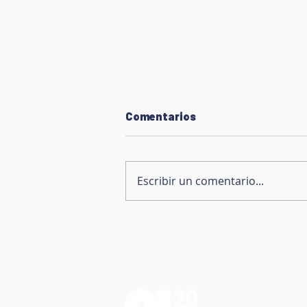
Comentarios
Escribir un comentario...
Casa Abierta del Centro de
Resiliencia y Mural
Comunitario
Contact