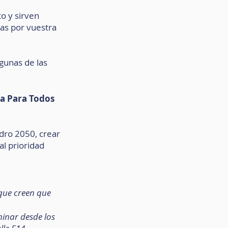
o y sirven 
as por vuestra 
gunas de las 
ra Para Todos
dro 2050, crear 
l prioridad 
 que creen que 
inar desde los 