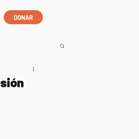
DONAR
usión