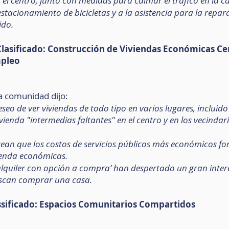
 el centro, junto con medidas para calmar el tráfico en la ca
estacionamiento de bicicletas y a la asistencia para la repar
ido.
asificado: Construcción de Viviendas Económicas Cer
mpleo
a comunidad dijo:
eseo de ver viviendas de todo tipo en varios lugares, incluido
vienda "intermedias faltantes" en el centro y en los vecindari
sean que los costos de servicios públicos más económicos fo
ienda económicas.
alquiler con opción a compra’ han despertado un gran interé
uscan comprar una casa.
ssificado: Espacios Comunitarios Compartidos