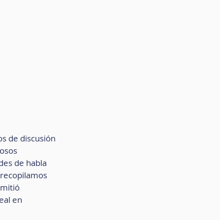
s de discusión 
osos 
des de habla 
, recopilamos 
mitió 
al en 