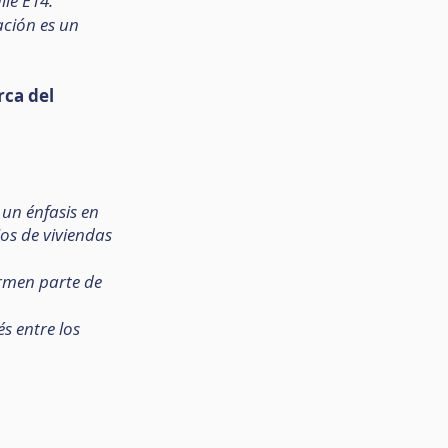
lle E14.
ación es un 
ca del 
 un énfasis en 
os de viviendas 
rmen parte de 
s entre los 