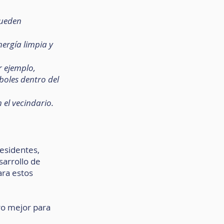
ueden 
ergía limpia y 
 ejemplo, 
oles dentro del 
 el vecindario.
esidentes, 
arrollo de 
ara estos 
ro mejor para 