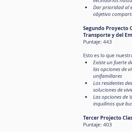
vecindarios hasta
Dar prioridad al 
objetivo compart
Segundo Proyecto Cl
Transporte y del E
Puntaje: 443
Esto es lo que nuestr
Existe un fuerte d
las opciones de vi
unifamiliares
Los residentes de
soluciones de viv
Las opciones de ‘
inquilinos que b
Tercer Projecto Cla
Puntaje: 403