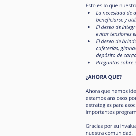
Esto es lo que nuestr
La necesidad de 
beneficiarse y uti
El deseo de integ
evitar tensiones e
El deseo de brind
cafeterías, gimna
depósito de carga
Preguntas sobre s
¿AHORA QUE?
Ahora que hemos iden
estamos ansiosos por
estrategias para asoc
importantes program
Gracias por su invalu
nuestra comunidad.