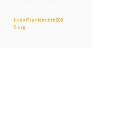
14235 Bancroft Ave
San Leandro, CA 94578
h
ello@sanleandro205
0.org
Stay Connected
with SL2050
Join our e-newsletter to hear
about events, projects, and
what’s happening in the
community.
Email
*
Submit