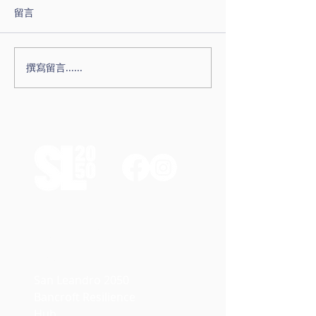
留言
撰寫留言......
社區抗逆中心及壁畫開放
二零二三年夏秋
日
小組報告
Contact
Us
San Leandro 2050
Bancroft Resilience
Hub