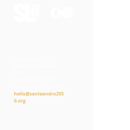
Contact
Us
San Leandro 2050
Bancroft Resilience
Hub
14235 Bancroft Ave
San Leandro, CA 94578
h
ello@sanleandro205
0.org
Stay Connected
with SL2050